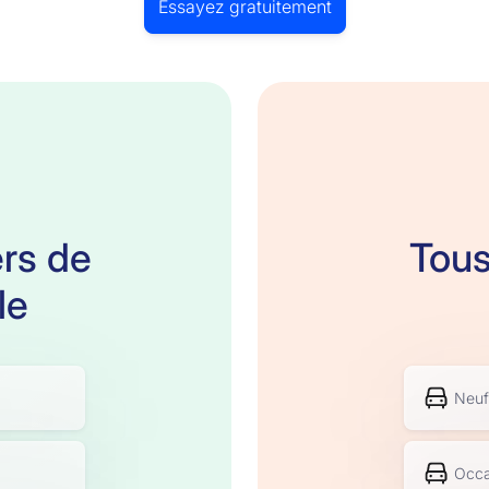
Essayez gratuitement
ers de
Tous
le
Neuf
Occa