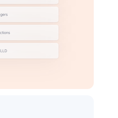
ngers
ctions
/LLD