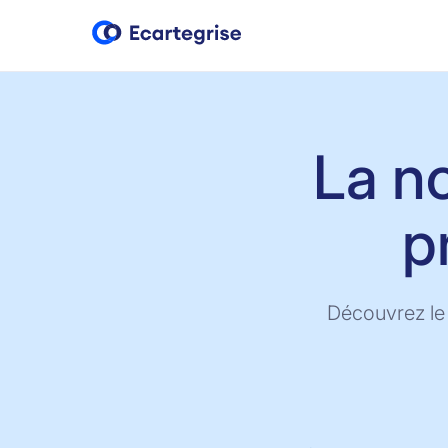
La n
p
Découvrez le 