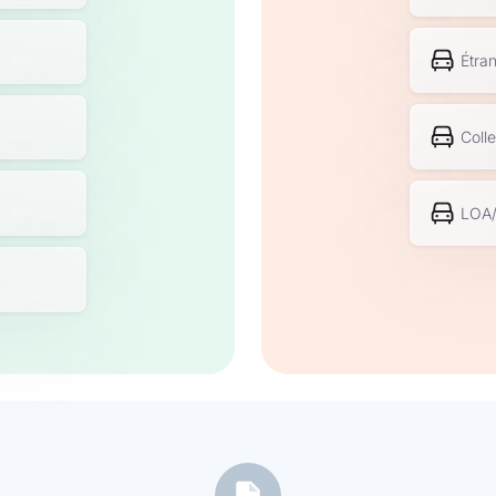
Étra
Colle
LOA